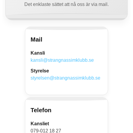
FRÅGOR OCH SVAR
Det enklaste sättet att nå oss är via mail.
KONTAKT
Mail
Kansli
kansli@strangnassimklubb.se
Styrelse
styrelsen@strangnassimklubb.se
Telefon
Kansliet
079-012 18 27