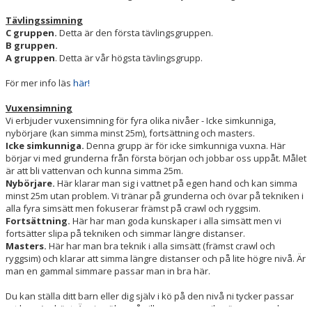
Tävlingssimning
C gruppen.
Detta är den första tävlingsgruppen.
B gruppen.
A gruppen
. Detta är vår högsta tävlingsgrupp.
För mer info läs
här!
Vuxensimning
Vi erbjuder vuxensimning för fyra olika nivåer - Icke simkunniga,
nybörjare (kan simma minst 25m), fortsättning och masters.
Icke simkunniga.
Denna grupp är för icke simkunniga vuxna. Här
börjar vi med grunderna från första början och jobbar oss uppåt. Målet
är att bli vattenvan och kunna simma 25m.
Nybörjare.
Här klarar man sig i vattnet på egen hand och kan simma
minst 25m utan problem. Vi tränar på grunderna och övar på tekniken i
alla fyra simsätt men fokuserar främst på crawl och ryggsim.
Fortsättning.
Här har man goda kunskaper i alla simsätt men vi
fortsätter slipa på tekniken och simmar längre distanser.
Masters.
Här har man bra teknik i alla simsätt (främst crawl och
ryggsim) och klarar att simma längre distanser och på lite högre nivå. Är
man en gammal simmare passar man in bra här.
Du kan ställa ditt barn eller dig själv i kö på den nivå ni tycker passar
ert barn/er bäst. Är ni osäkra på vilken grupp maila gärna oss och