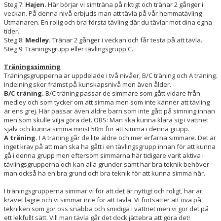
Steg 7:
Hajen.
Här börjar vi simträna på riktigt och tränar 2 gånger i
veckan. På denna nivå erbjuds man att tävla på vår hemmatävling
Utmanaren. En rolig och bra första tävling där du tävlar mot dina egna
tider.
Steg 8:
Medley.
Tränar 2 gånger i veckan och får testa på att tävla.
Steg 9: Träningsgrupp eller tävlingsgrupp C.
Träningssimning
Träningsgrupperna är uppdelade i två nivåer, B/C träning och A träning.
Indelning sker främst på kunskapsnivå men även ålder.
B/C träning.
B/C träning passar de simmare som gått vidare från
medley och som tycker om att simma men som inte känner att tävling
är ens grej. Här passar även äldre barn som inte gått på simning innan
men som skulle vilja göra det. OBS: Man ska kunna klara sig i vattnet
själv och kunna simma minst 50m för att simma i denna grupp.
A träning.
I A träning går de lite äldre och mer erfarna simmare. Det är
inget krav på att man ska ha gått i en tävlingsgrupp innan för att kunna
gå i denna grupp men eftersom simmarna här tidigare varit aktiva i
tävlingsgrupperna och kan alla grunder samt har bra teknik behöver
man också ha en bra grund och bra teknik för att kunna simma här.
I träningsgrupperna simmar vi för att det är nyttigt och roligt, här är
kravet lägre och vi simmar inte för att tävla. Vi fortsätter att öva på
tekniken som gör oss snabba och smidiga i vattnet men vi gör det på
ett lekfullt sätt. Vill man tävla går det dock jättebra att göra det!