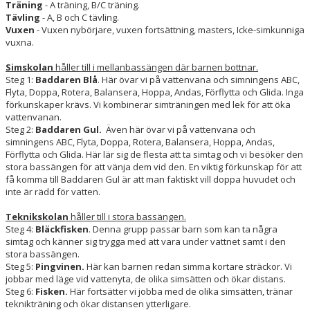
Träning
- A träning, B/C träning.
TÄVLINGSSIMNING
Tävling
- A, B och C tävling.
Vuxen
- Vuxen nybörjare, vuxen fortsättning, masters, Icke-simkunniga
TRÄNINGSSIMNING
vuxna.
Simskolan
håller till i mellanbassängen där barnen bottnar.
VUXENSIM
Steg 1:
Baddaren Blå
. Här övar vi på vattenvana och simningens ABC,
Flyta, Doppa, Rotera, Balansera, Hoppa, Andas, Förflytta och Glida. Inga
SOMMARSIMSKOLA
förkunskaper krävs. Vi kombinerar simträningen med lek för att öka
vattenvanan.
Steg 2:
SOMMARLOVSAKTIVITETER
Baddaren Gul.
Även här övar vi på vattenvana och
simningens ABC, Flyta, Doppa, Rotera, Balansera, Hoppa, Andas,
Förflytta och Glida. Här lär sig de flesta att ta simtag och vi besöker den
BILDGALLERI
stora bassängen för att vänja dem vid den. En viktig förkunskap för att
få komma till Baddaren Gul är att man faktiskt vill doppa huvudet och
KLUBBKLÄDER
inte är rädd för vatten.
Teknikskolan
håller till i stora bassängen.
FRÅGOR OCH SVAR
Steg 4:
Bläckfisken
. Denna grupp passar barn som kan ta några
simtag och känner sig trygga med att vara under vattnet samt i den
KONTAKT
stora bassängen.
Steg 5:
Pingvinen.
Här kan barnen redan simma kortare sträckor. Vi
jobbar med läge vid vattenyta, de olika simsätten och ökar distans.
Steg 6:
Fisken.
Här fortsätter vi jobba med de olika simsätten, tränar
teknikträning och ökar distansen ytterligare.