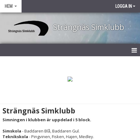
HEM
LOGGA IN
Strängnäs Simklubb
STARTSIDA
OM STRÄNGNÄS SIMKLUBB
KLUBBREKORD
AKTIVITETSKALENDER
Strängnäs Simklubb
SIM- OCH TEKNIKSKOLA
Simningen i klubben är uppdelad i 5 block.
Simskola
- Baddaren Blå, Baddaren Gul.
MEDLEY
Teknikskola
- Pingvinen, Fisken, Hajen, Medley.